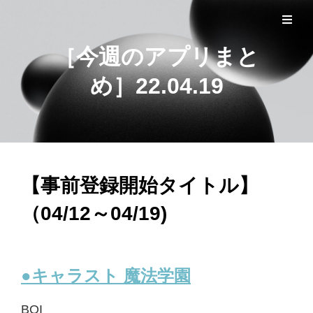
ゲーム系Web制作会社による注目ニュース
SFIDA NEWS ARCHIVES
［今週のアプリまと
め］22.04.19
【事前登録開始タイトル】
（04/12～04/19)
●キャラスト 魔法学園
BOI