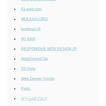
81-web.com
MUUUUU.ORG
bookma! v3
I/O 3000
RESPONSIVE WEB DESIGN JP
WebDesignClip
S5-Style
Web Design Trends
Parts.
ゲームUIブログ