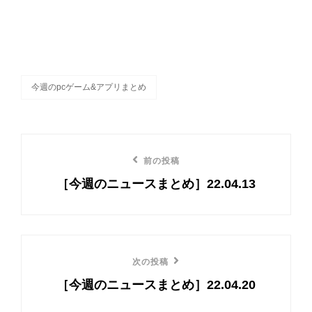
今週のpcゲーム&アプリまとめ
カ
テ
ゴ
リ
投
ー
前の投稿
前
稿
［今週のニュースまとめ］22.04.13
の
ナ
投
ビ
稿
ゲ
次の投稿
次
ー
［今週のニュースまとめ］22.04.20
の
投