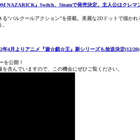
AZARICK』Switch、Steamで発売決定。主人公はクレマンテ
る“パルクールアクション”を搭載。美麗な2Dドットで描かれ
う。
年4月よりアニメ『遊☆戯☆王』新シリーズも放送決定(12/20)
ーを公開！
報を含んでいますので、この機会にぜひご覧ください。