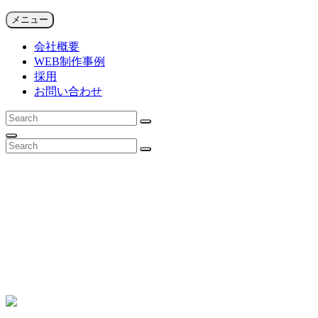
コ
SFiDA NEWS ARCHIVES
メニュー
ゲーム系Web制作会社による注目ニュース
ン
会社概要
テ
WEB制作事例
ン
採用
ツ
お問い合わせ
へ
ス
検
キ
検
索:
ッ
索
検
検
プ
索
検
索:
索