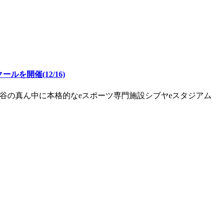
を開催(12/16)
渋谷の真ん中に本格的なeスポーツ専門施設シブヤeスタジアム