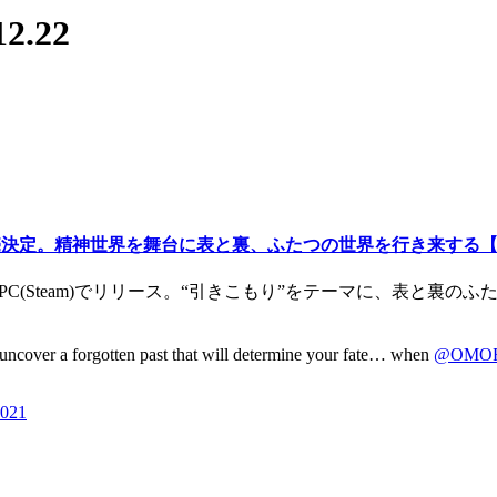
.22
売決定。精神世界を舞台に表と裏、ふたつの世界を行き来する【Indie W
にPC(Steam)でリリース。“引きこもり”をテーマに、表と裏
u uncover a forgotten past that will determine your fate… when
@OMOR
2021