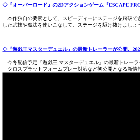
◇『オーバーロード』の2Dアクションゲーム『ESCAPE FROM N
本作独自の要素として、スピーディーにステージを踏破でき
した武技や魔法を使いこなして、ステージを駆け抜けましょ
◇『遊戯王マスターデュエル』の最新トレーラーが公開。2022
今冬配信予定『遊戯王 マスターデュエル』の最新トレーラ
クロスプラットフォームプレー対応など初公開となる新情