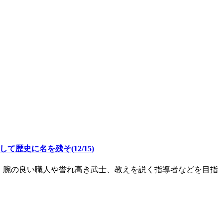
歴史に名を残そ(12/15)
、腕の良い職人や誉れ高き武士、教えを説く指導者などを目指