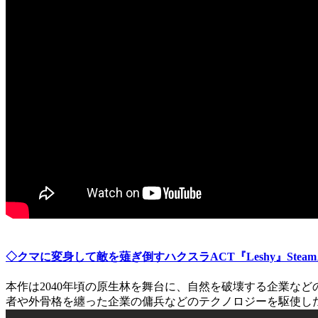
◇クマに変身して敵を薙ぎ倒すハクスラACT『Leshy』Steamストア
本作は2040年頃の原生林を舞台に、自然を破壊する企業な
者や外骨格を纏った企業の傭兵などのテクノロジーを駆使し