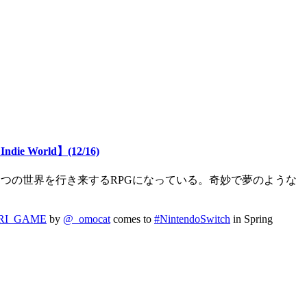
orld】(12/16)
のふたつの世界を行き来するRPGになっている。奇妙で夢のような
I_GAME
by
@_omocat
comes to
#NintendoSwitch
in Spring