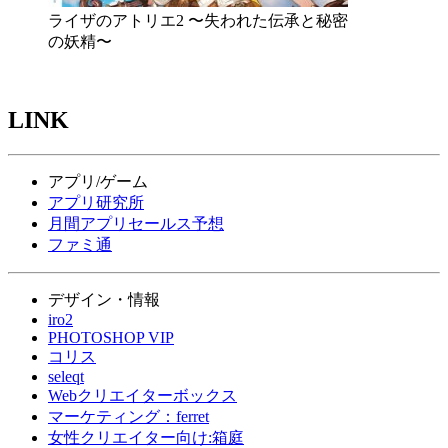
ライザのアトリエ2 〜失われた伝承と秘密
の妖精〜
LINK
アプリ/ゲーム
アプリ研究所
月間アプリセールス予想
ファミ通
デザイン・情報
iro2
PHOTOSHOP VIP
コリス
seleqt
Webクリエイターボックス
マーケティング：ferret
女性クリエイター向け:箱庭