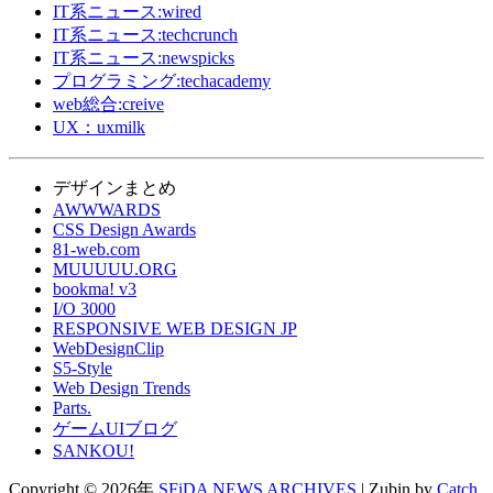
IT系ニュース:wired
IT系ニュース:techcrunch
IT系ニュース:newspicks
プログラミング:techacademy
web総合:creive
UX：uxmilk
デザインまとめ
AWWWARDS
CSS Design Awards
81-web.com
MUUUUU.ORG
bookma! v3
I/O 3000
RESPONSIVE WEB DESIGN JP
WebDesignClip
S5-Style
Web Design Trends
Parts.
ゲームUIブログ
SANKOU!
Copyright © 2026年
SFiDA NEWS ARCHIVES
|
Zubin by
Catch