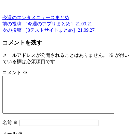
カ
今週のエンタメニュースまとめ
テ
前
前の投稿
［今週のアプリまとめ］21.09.21
投
ゴ
の
次
次の投稿
［βテストサイトまとめ］21.09.27
稿
リ
投
の
コメントを残す
ー
稿
投
ナ
稿
ビ
メールアドレスが公開されることはありません。
※
が付い
ている欄は必須項目です
ゲ
ー
コメント
※
シ
ョ
ン
名前
※
メール
※