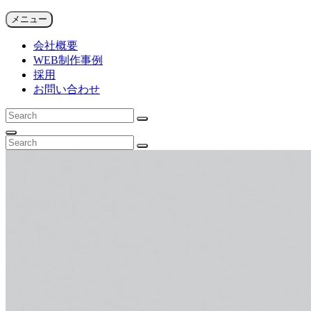
コ
SFiDA NEWS ARCHIVES
メニュー
ゲーム系Web制作会社による注目ニュース
ン
会社概要
テ
WEB制作事例
ン
採用
ツ
お問い合わせ
へ
ス
検
キ
検
索:
ッ
索
検
検
プ
索
検
索:
索