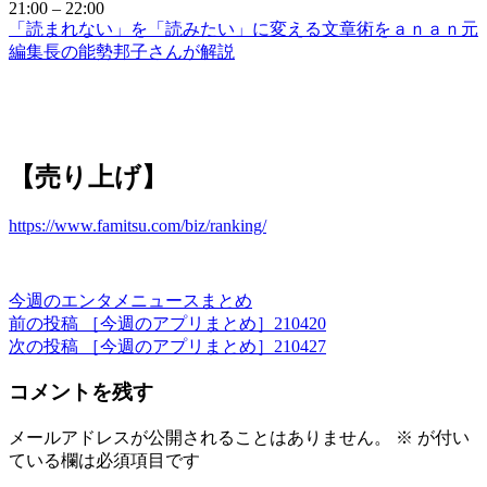
21:00 – 22:00
「読まれない」を「読みたい」に変える文章術をａｎａｎ元
編集長の能勢邦子さんが解説
【売り上げ】
https://www.famitsu.com/biz/ranking/
カ
今週のエンタメニュースまとめ
テ
前
前の投稿
［今週のアプリまとめ］210420
投
ゴ
の
次
次の投稿
［今週のアプリまとめ］210427
稿
リ
投
の
コメントを残す
ー
稿
投
ナ
稿
ビ
メールアドレスが公開されることはありません。
※
が付い
ている欄は必須項目です
ゲ