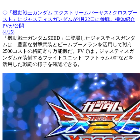
◇「機動戦士ガンダム エクストリームバーサス2 クロスブー
スト」にジャスティスガンダムが4月22日に参戦。機体紹介
PVが公開
(4/15)
「機動戦士ガンダムSEED」に登場したジャスティスガンダ
ムは，豊富な射撃武装とビームブーメランを活用して戦う
2500コストの格闘寄り万能機だ。PVでは，ジャスティスガ
ンダムが装備するフライトユニット“ファトゥム-00”などを
活用した戦闘の様子を確認できる。