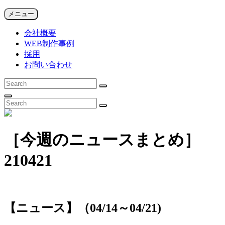
コ
SFiDA NEWS ARCHIVES
メニュー
ゲーム系Web制作会社による注目ニュース
ン
会社概要
テ
WEB制作事例
ン
採用
ツ
お問い合わせ
へ
ス
検
キ
検
索:
ッ
索
検
検
プ
索
検
索:
索
［今週のニュースまとめ］
210421
【ニュース】（04/14～04/21)