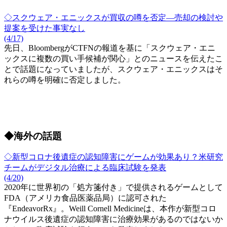
◇スクウェア・エニックスが買収の噂を否定―売却の検討や
提案を受けた事実なし
(4/17)
先日、BloombergがCTFNの報道を基に「スクウェア・エニ
ックスに複数の買い手候補が関心」とのニュースを伝えたこ
とで話題になっていましたが、スクウェア・エニックスはそ
れらの噂を明確に否定しました。
◆海外の話題
◇新型コロナ後遺症の認知障害にゲームが効果あり？米研究
チームがデジタル治療による臨床試験を発表
(4/20)
2020年に世界初の「処方箋付き」で提供されるゲームとして
FDA（アメリカ食品医薬品局）に認可された
『EndeavorRx』。Weill Cornell Medicineは、本作が新型コロ
ナウイルス後遺症の認知障害に治療効果があるのではないか