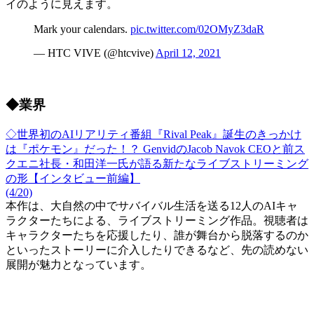
イのように見えます。
Mark your calendars.
pic.twitter.com/02OMyZ3daR
— HTC VIVE (@htcvive)
April 12, 2021
◆業界
◇世界初のAIリアリティ番組『Rival Peak』誕生のきっかけ
は『ポケモン』だった！？ GenvidのJacob Navok CEOと前ス
クエニ社長・和田洋一氏が語る新たなライブストリーミング
の形【インタビュー前編】
(4/20)
本作は、大自然の中でサバイバル生活を送る12人のAIキャ
ラクターたちによる、ライブストリーミング作品。視聴者は
キャラクターたちを応援したり、誰が舞台から脱落するのか
といったストーリーに介入したりできるなど、先の読めない
展開が魅力となっています。