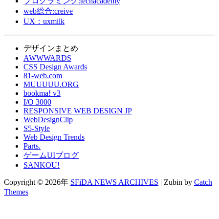
プログラミング:techacademy
web総合:creive
UX：uxmilk
デザインまとめ
AWWWARDS
CSS Design Awards
81-web.com
MUUUUU.ORG
bookma! v3
I/O 3000
RESPONSIVE WEB DESIGN JP
WebDesignClip
S5-Style
Web Design Trends
Parts.
ゲームUIブログ
SANKOU!
Copyright © 2026年
SFiDA NEWS ARCHIVES
|
Zubin by
Catch
Themes