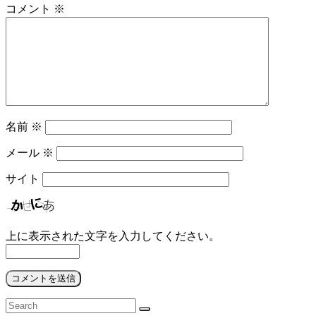
ー
コメント
※
シ
ョ
ン
名前
※
メール
※
サイト
上に表示された文字を入力してください。
検
検