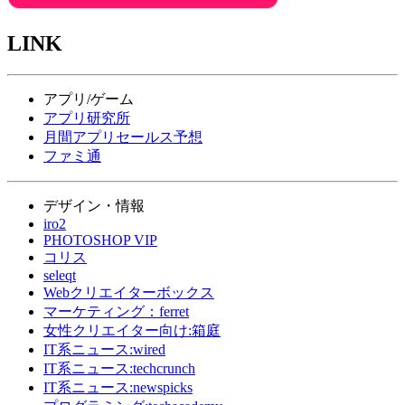
LINK
アプリ/ゲーム
アプリ研究所
月間アプリセールス予想
ファミ通
デザイン・情報
iro2
PHOTOSHOP VIP
コリス
seleqt
Webクリエイターボックス
マーケティング：ferret
女性クリエイター向け:箱庭
IT系ニュース:wired
IT系ニュース:techcrunch
IT系ニュース:newspicks