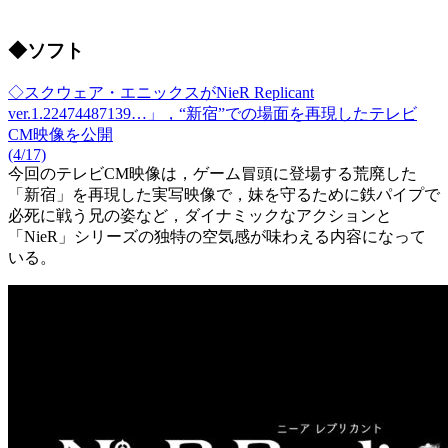
◆ソフト
◇スクウェア・エニックスがNieR Replicant
ver.1.22474487139…」，“新宿”での場面を再現したテレビ
CM映像を公開
(4/17)
今回のテレビCM映像は，ゲーム冒頭に登場する荒廃した
「新宿」を再現した実写映像で，妹を守るために鉄パイプで
必死に戦う兄の姿など，ダイナミックなアクションと
「NieR」シリーズの独特の空気感が味わえる内容になって
いる。