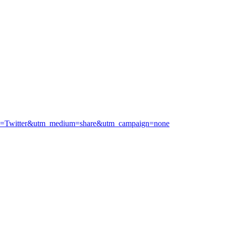
ource=Twitter&utm_medium=share&utm_campaign=none