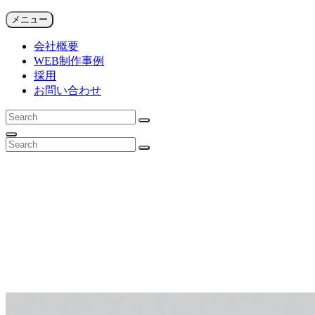
コ
SFiDA NEWS ARCHIVES
メニュー
ゲーム系Web制作会社による注目ニュース
ン
会社概要
テ
WEB制作事例
ン
採用
ツ
お問い合わせ
へ
ス
検
キ
検
索:
ッ
索
検
検
プ
索
検
索:
索