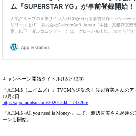
キャンペーン開始タイトル(12/2~12/8)
『A.I.M.$（エイムズ）』TVCM放送記念！渡辺直美さん
12月4日
https://app.famitsu.com/20201204_1733266/
『A.I.M.$ -All you need Is Money-』にて
ーンも開始。