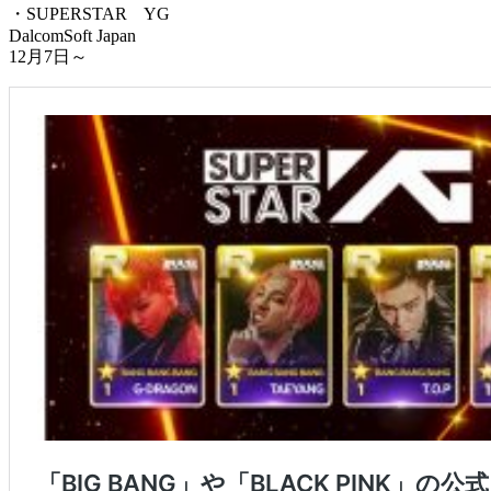
・SUPERSTAR YG
DalcomSoft Japan
12月7日～