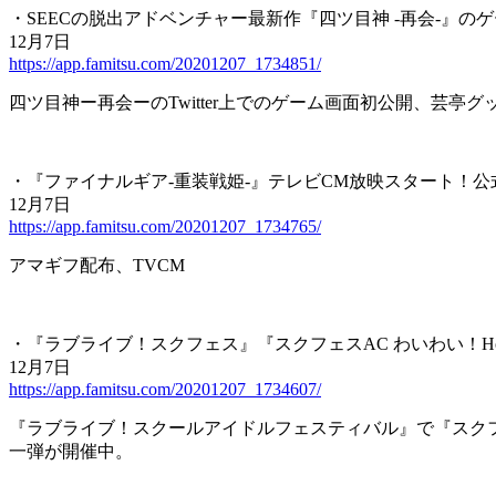
・SEECの脱出アドベンチャー最新作『四ツ⽬神 -再会-』
12月7日
https://app.famitsu.com/20201207_1734851/
四ツ目神ー再会ーのTwitter上でのゲーム画面初公開、芸亭
・『ファイナルギア-重装戦姫-』テレビCM放映スタート！公式T
12月7日
https://app.famitsu.com/20201207_1734765/
アマギフ配布、TVCM
・『ラブライブ！スクフェス』『スクフェスAC わいわい！Home
12月7日
https://app.famitsu.com/20201207_1734607/
『ラブライブ！スクールアイドルフェスティバル』で『スクフェス
一弾が開催中。