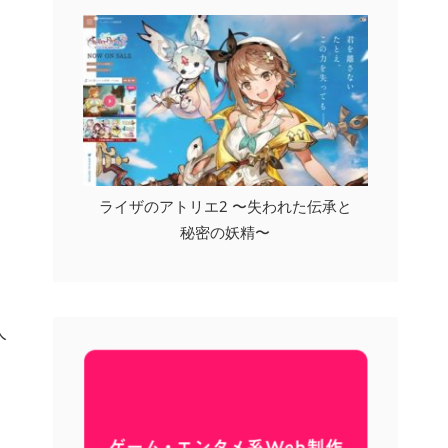
ライザのアトリエ2 〜失われた伝承と
秘密の妖精〜
人