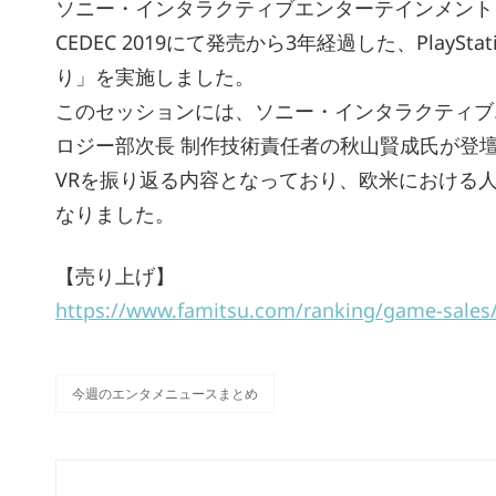
ソニー・インタラクティブエンターテインメント
CEDEC 2019にて発売から3年経過した、PlayStat
り」を実施しました。
このセッションには、ソニー・インタラクティブ
ロジー部次長 制作技術責任者の秋山賢成氏が登壇。20
VRを振り返る内容となっており、欧米における
なりました。
【売り上げ】
https://www.famitsu.com/ranking/game-sales
今週のエンタメニュースまとめ
カ
テ
ゴ
リ
投
ー