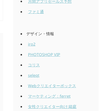
月間アプリセールス予想
ファミ通
デザイン・情報
iro2
PHOTOSHOP VIP
コリス
seleqt
Webクリエイターボックス
マーケティング：ferret
女性クリエイター向け:箱庭