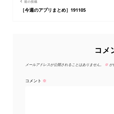
前
前の投稿
稿
［今週のアプリまとめ］191105
の
ナ
投
稿
ビ
ゲ
コメ
ー
シ
メールアドレスが公開されることはありません。
※
が
ョ
コメント
※
ン