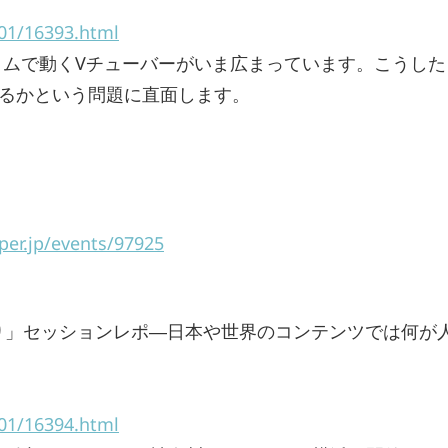
/01/16393.html
イムで動くVチューバーがいま広まっています。こうした
るかという問題に直面します。
er.jp/events/97925
の振り返り」セッションレポ―日本や世界のコンテンツでは何が
/01/16394.html