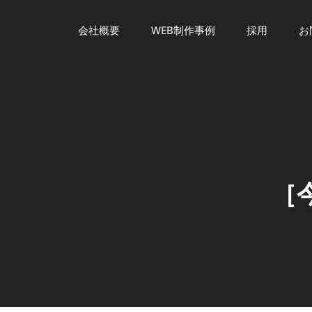
会社概要
WEB制作事例
採用
お
ゲーム系Web制作会社による注目ニュース
SFIDA NEWS ARCHIVES
［