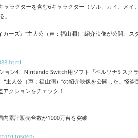
2キャラクターを含む6キャラクター（ソル、カイ、メイ
る。
ライカーズ』“主人公（声：福山潤）”紹介映像が公開。ス
388.html
ン4、Nintendo Switch用ソフト『ペルソナ5 スク
て、“主人公（声：福山潤）”の紹介映像を公開した。怪盗
怪盗アクションをチェック！
 Liteの国内累計販売台数が1000万台を突破
20191105069/