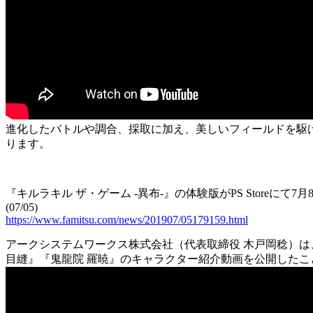
進化したバトルや調合、採取に加え、美しいフィールドを駆
ります。
『キルラキル ザ・ゲーム -異布-』の体験版がPS Storeに
(07/05)
https://www.famitsu.com/news/201907/05179159.html
アークシステムワークス株式会社（代表取締役 木戸岡稔）は、2
目縫』『鬼龍院 羅暁』のキャラクター紹介動画を公開したこ