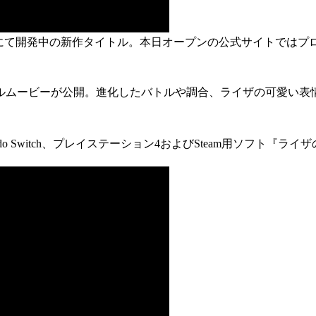
BLUE”にて開発中の新作タイトル。本日オープンの公式サイトで
ルムービーが公開。進化したバトルや調合、ライザの可愛い表
endo Switch、プレイステーション4およびSteam用ソフト