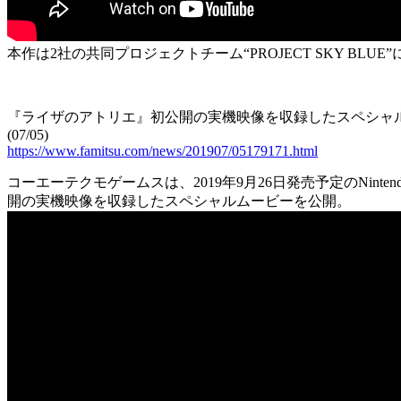
本作は2社の共同プロジェクトチーム“PROJECT SKY 
『ライザのアトリエ』初公開の実機映像を収録したスペシャ
(07/05)
https://www.famitsu.com/news/201907/05179171.html
コーエーテクモゲームスは、2019年9月26日発売予定のNint
開の実機映像を収録したスペシャルムービーを公開。