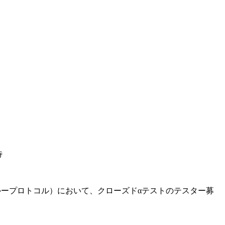
待
（ブループロトコル）において、クローズドαテストのテスター募