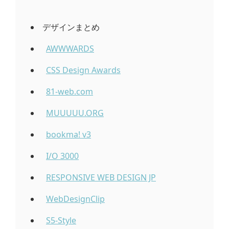
デザインまとめ
AWWWARDS
CSS Design Awards
81-web.com
MUUUUU.ORG
bookma! v3
I/O 3000
RESPONSIVE WEB DESIGN JP
WebDesignClip
S5-Style