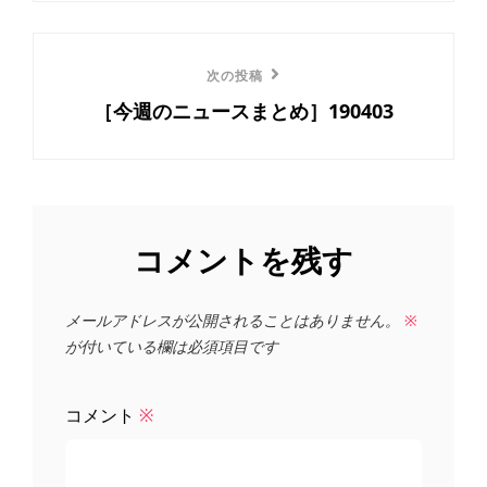
ビ
稿
ゲ
次
次の投稿
ー
［今週のニュースまとめ］190403
の
投
シ
稿
ョ
ン
コメントを残す
メールアドレスが公開されることはありません。
※
が付いている欄は必須項目です
コメント
※