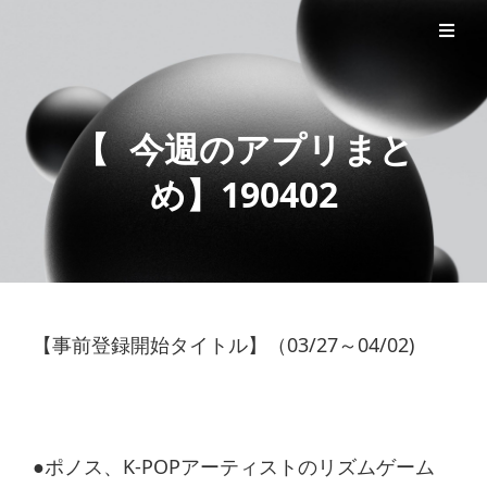
ゲーム系Web制作会社による注目ニュース
SFIDA NEWS ARCHIVES
【 今週のアプリまと
め】190402
【事前登録開始タイトル】（03/27～04/02)
●ポノス、K-POPアーティストのリズムゲーム