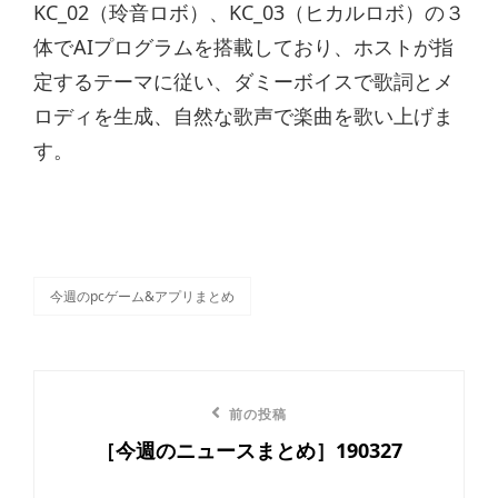
KC_02（玲音ロボ）、KC_03（ヒカルロボ）の３
体でAIプログラムを搭載しており、ホストが指
定するテーマに従い、ダミーボイスで歌詞とメ
ロディを生成、自然な歌声で楽曲を歌い上げま
す。
今週のpcゲーム&アプリまとめ
カ
テ
ゴ
リ
投
ー
前
前の投稿
稿
［今週のニュースまとめ］190327
の
ナ
投