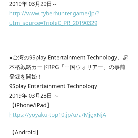
2019年 03月29日～
http://www.cyberhunter.game/jp/?
utm_source=TripleC_PR_20190329
●台湾の9Splay Entertainment Technology、超
本格戦略カードRPG『三国ウォリアー』の事前
登録を開始！
9Splay Entertainment Technology
2019年 03月28日 ～
【iPhone/iPad】
https://yoyaku-top10.jp/u/a/MjgxNjA
【Android】